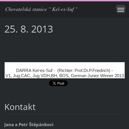
Chovatelská stanice " Kel-es-Suf "
25. 8. 2013
DARRA Kel-es-Suf - (Richter: Prof.Dr.P.Friedrich) -
V1, Jug.CAC, Jug VDH,BH, BOS, German Junior Winner 2013
Kontakt
Jana a Petr Štěpánkovi