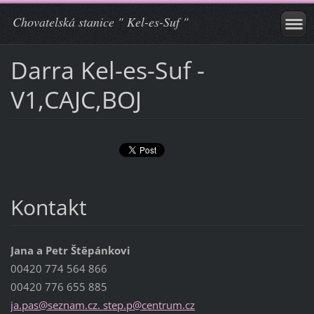
Chovatelská stanice " Kel-es-Suf "
Darra Kel-es-Suf -
V1,CAJC,BOJ
Kontakt
Jana a Petr Štěpánkovi
00420 774 564 866
00420 776 655 885
ja.pas@seznam.cz. step.p@centrum.cz