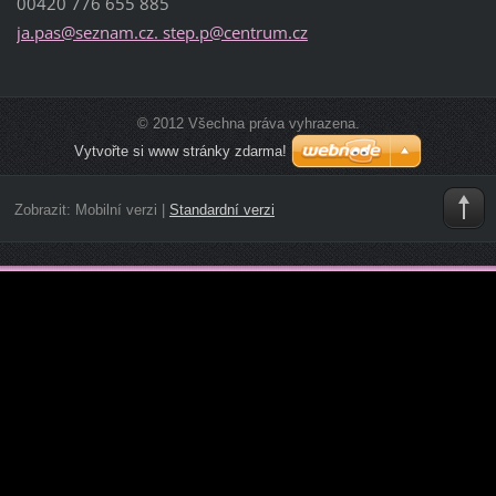
00420 776 655 885
ja.pas@seznam.cz. step.p@centrum.cz
© 2012 Všechna práva vyhrazena.
Vytvořte si www stránky zdarma!
Zobrazit:
Mobilní verzi
|
Standardní verzi