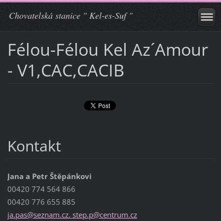
Chovatelská stanice " Kel-es-Suf "
Félou-Félou Kel Az´Amour
- V1,CAC,CACIB
Kontakt
Jana a Petr Štěpánkovi
00420 774 564 866
00420 776 655 885
ja.pas@seznam.cz. step.p@centrum.cz