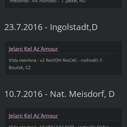
mezitřída - V4: rozhodčí - T. Jakkel, HU
23.7.2016 - Ingolstadt,D
Jelani Kel Az´Amour
třída otevřená - v2 ResVDH ResCAC - rozhodčí: F.
Bouček, CZ
10.7.2016 - Nat. Meisdorf, D
Jelani Kel Az´Amour