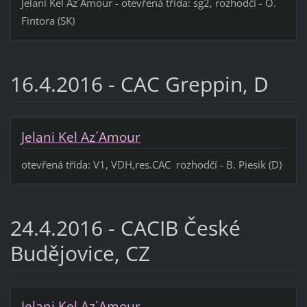
Jelani Kel Az´Amour - otevřená třída: sg2, rozhodčí - O.
Fintora (SK)
16.4.2016 - CAC Greppin, D
Jelani Kel Az´Amour
otevřená třída: V1, VDH,res.CAC rozhodčí - B. Piesik (D)
24.4.2016 - CACIB České
Budějovice, CZ
Jelani Kel Az´Amour